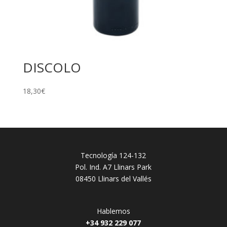
DISCOLO
18,30
€
Tecnología 124-132
Pol. Ind. A7 Llinars Park
08450 Llinars del Vallés
Hablemos
+34 932 229 077