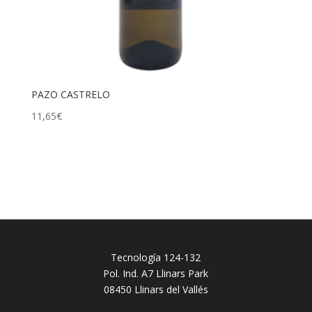
PAZO CASTRELO
11,65
€
Tecnología 124-132
Pol. Ind. A7 Llinars Park
08450 Llinars del Vallés