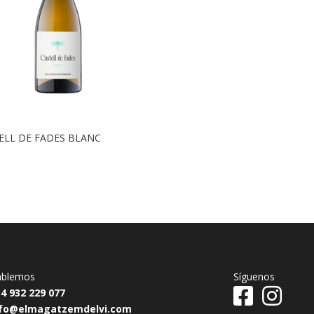
ELL DE FADES BLANC
ablemos
Síguenos
4 932 229 077
nfo@elmagatzemdelvi.com