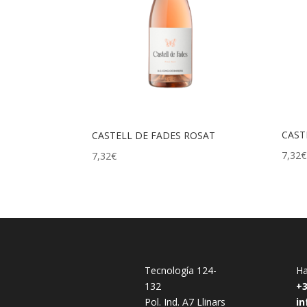
CAST
CASTELL DE FADES ROSAT
7,32
€
7,32
€
Tecnología 124-
H
132
+3
Pol. Ind. A7 Llinars
i